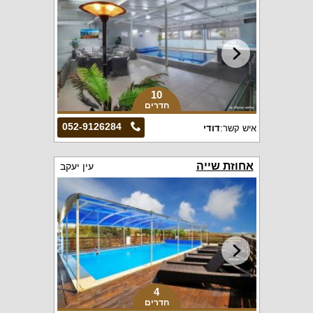
10
חדרים
052-9126284
איש קשר:
דודי
אחוזת שייה
עין יעקב
4
חדרים