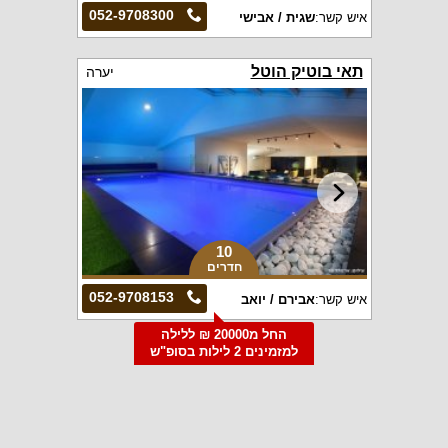
052-9708300
איש קשר:
שגית / אבישי
תאי בוטיק הוטל
יערה
10
חדרים
052-9708153
איש קשר:
אבירם / יואב
החל מ20000 ₪ ללילה
למזמינים 2 לילות בסופ"ש
הקרוב
וילה סן טרופז
אילת