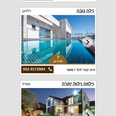
וילה נובה
דלתון
7
חדרים
052-9172984
איש קשר:
דוד / מוטי
וילאה וילות יוקרה
מגדל