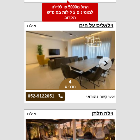
החל מ5000 ₪ ללילה
למזמינים 2 לילות בסופ"ש
הקרוב
וילאליס על הים
אילת
4
חדרים
052-9122051
איש קשר:
נהוראי
וילה תלתן
אילת