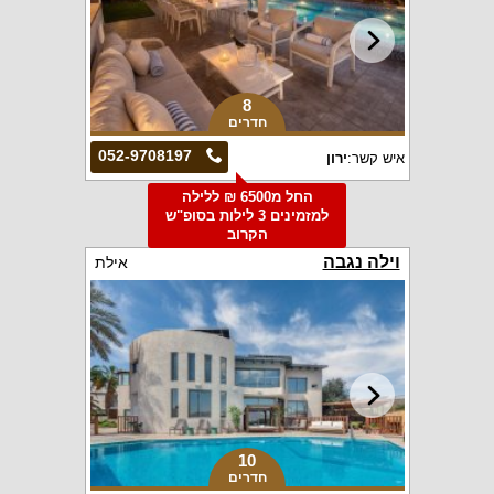
8
חדרים
052-9708197
איש קשר:
ירון
החל מ6500 ₪ ללילה
למזמינים 3 לילות בסופ"ש
הקרוב
וילה נגבה
אילת
10
חדרים