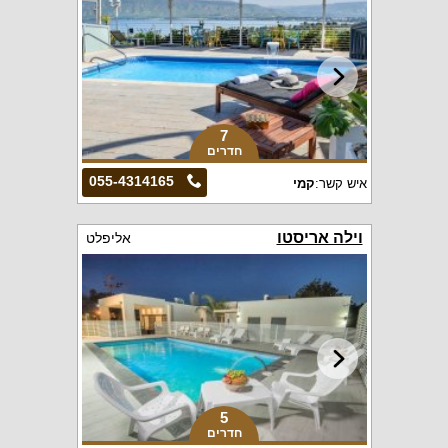
7
חדרים
055-4314165
איש קשר:
קמי
וילה אריסטו
אליפלט
5
חדרים