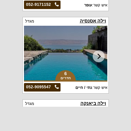
052-9171152
איש קשר:
עופר
וילה אסנסיה
מגדל
6
חדרים
052-9095547
איש קשר:
נתי / חיים
וילה ביאנקה
מגדל