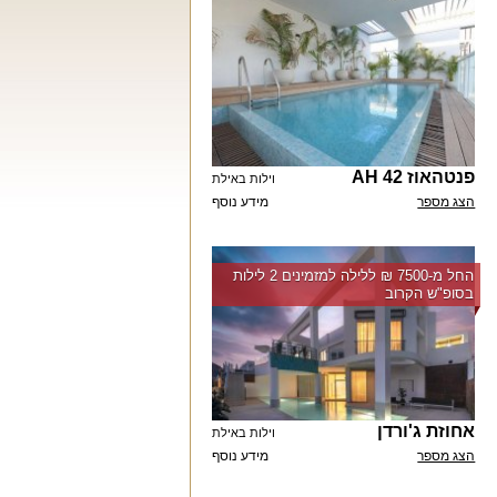
פנטהאוז AH 42
וילות באילת
הצג מספר
מידע נוסף
החל מ-‏7500 ₪ ללילה למזמינים 2 לילות
בסופ"ש הקרוב
אחוזת ג'ורדן
וילות באילת
הצג מספר
מידע נוסף