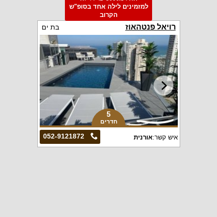
למזמינים לילה אחד בסופ"ש
הקרוב
רויאל פנטהאוז
בת ים
5
חדרים
052-9121872
איש קשר:
אורנית
וילה לפקדה קיסריה
קיסריה