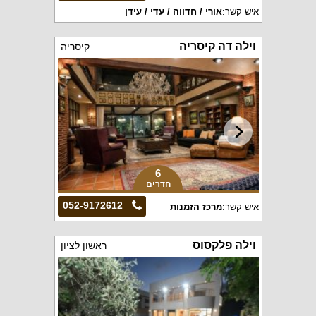
איש קשר:
אורי / חדווה / עדי / עידן
וילה דה קיסריה
קיסריה
6
חדרים
052-9172612
איש קשר:
מרכז הזמנות
וילה פלקסוס
ראשון לציון